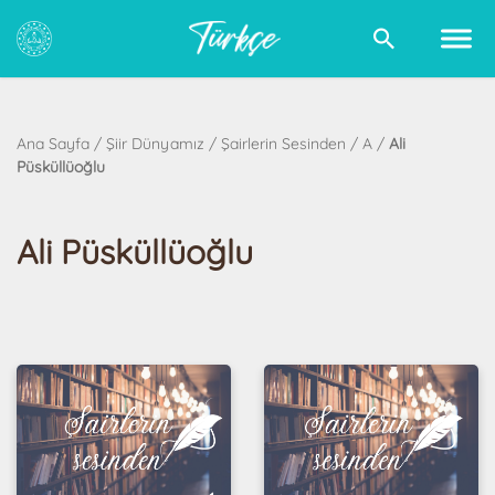
Ana Sayfa
/
Şiir Dünyamız
/
Şairlerin Sesinden
/
A
/
Ali
Püsküllüoğlu
Ali Püsküllüoğlu