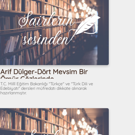
Arif Dülger-Dört Mevsim Bir
Ömür Gözlerinde
T.C. Millî Eğitim Bakanlığı "Türkçe" ve "Türk Dili ve
Edebiyatı" dersleri müfredatı dikkate alınarak
hazırlanmıştır.