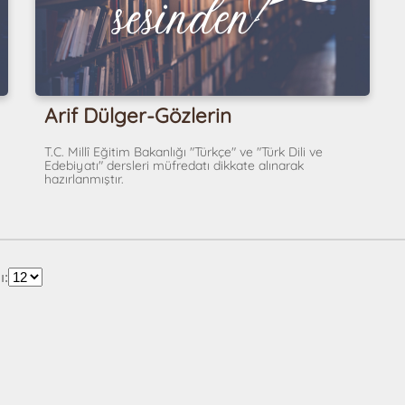
Arif Dülger-Gözlerin
T.C. Millî Eğitim Bakanlığı "Türkçe" ve "Türk Dili ve
Edebiyatı" dersleri müfredatı dikkate alınarak
hazırlanmıştır.
ı: