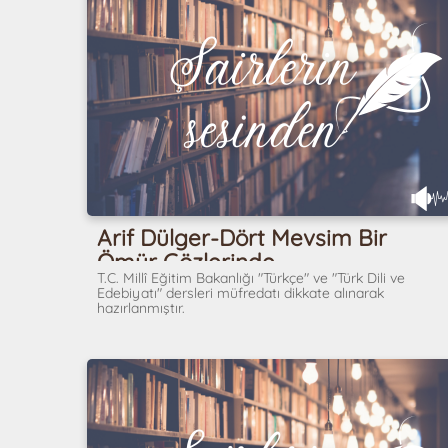
Arif Dülger-Dört Mevsim Bir
Ömür Gözlerinde
T.C. Millî Eğitim Bakanlığı "Türkçe" ve "Türk Dili ve
Edebiyatı" dersleri müfredatı dikkate alınarak
hazırlanmıştır.