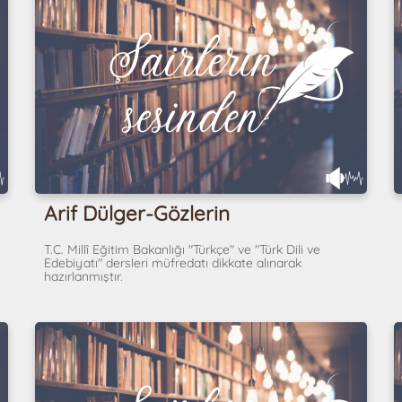
Arif Dülger-Gözlerin
T.C. Millî Eğitim Bakanlığı "Türkçe" ve "Türk Dili ve
Edebiyatı" dersleri müfredatı dikkate alınarak
hazırlanmıştır.