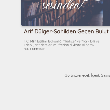
Arif Dülger-Sahilden Geçen Bulut
T.C. Millî Eğitim Bakanlığı "Türkçe" ve "Türk Dili ve
Edebiyatı" dersleri müfredatı dikkate alınarak
hazırlanmıştır.
Görüntülenecek İçerik Sayıs