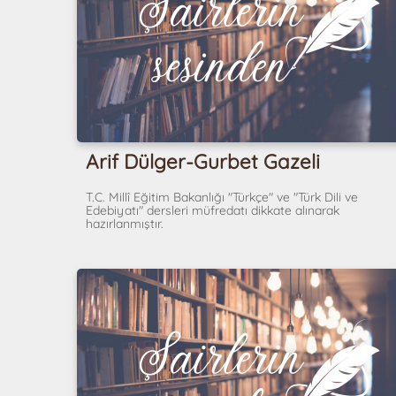
Arif Dülger-Gurbet Gazeli
T.C. Millî Eğitim Bakanlığı "Türkçe" ve "Türk Dili ve
Edebiyatı" dersleri müfredatı dikkate alınarak
hazırlanmıştır.