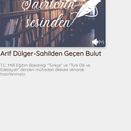
Arif Dülger-Sahilden Geçen Bulut
T.C. Millî Eğitim Bakanlığı "Türkçe" ve "Türk Dili ve
Edebiyatı" dersleri müfredatı dikkate alınarak
hazırlanmıştır.