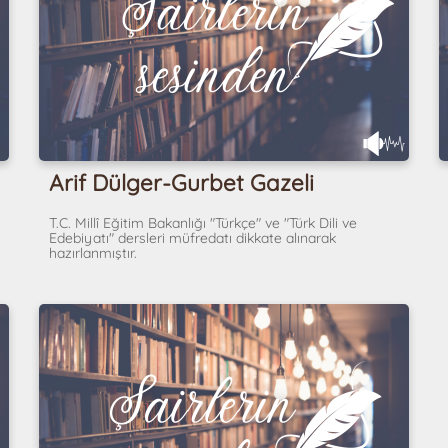
Arif Dülger-Gurbet Gazeli
T.C. Millî Eğitim Bakanlığı "Türkçe" ve "Türk Dili ve
Edebiyatı" dersleri müfredatı dikkate alınarak
hazırlanmıştır.