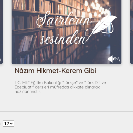
Nâzım Hikmet-Kerem Gibi
T.C. Millî Eğitim Bakanlığı "Türkçe" ve "Türk Dili ve
Edebiyatı" dersleri müfredatı dikkate alınarak
hazırlanmıştır.
ı: