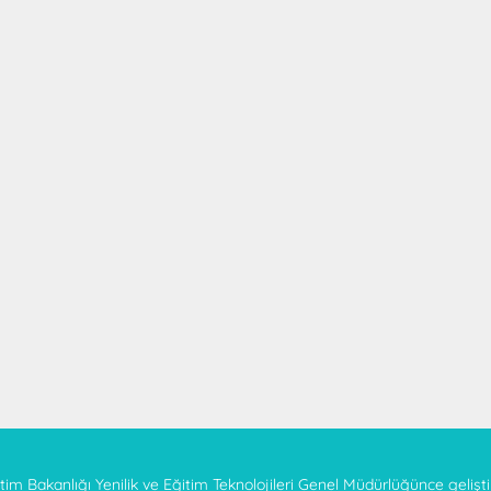
itim Bakanlığı Yenilik ve Eğitim Teknolojileri Genel Müdürlüğünce geliştir