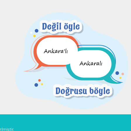
Ankara'lı
Ankaralı
ilmiştir.