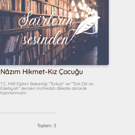
Nâzım Hikmet-Kız Çocuğu
T.C. Millî Eğitim Bakanlığı "Türkçe" ve "Türk Dili ve
Edebiyatı" dersleri müfredatı dikkate alınarak
hazırlanmıştır.
Toplam: 3