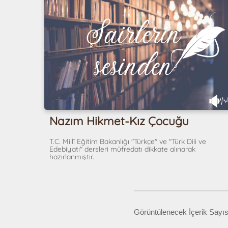
Nazım Hikmet-Kız Çocuğu
T.C. Millî Eğitim Bakanlığı "Türkçe" ve "Türk Dili ve
Edebiyatı" dersleri müfredatı dikkate alınarak
hazırlanmıştır.
Görüntülenecek İçerik Sayıs